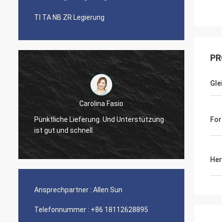
TI TA NB ZR Legierung
PR
Gle
Carolina Fasio
Sind g
Pünktliche Lieferung. Und Unterstützung
For
Jahre,
ist gut und schnell.
Legier
Her
Ansprechpartner :
Allen Sun
Telefonnummer :
+86 18112628895