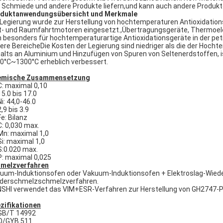
 Schmiede und andere Produkte liefern,und kann auch andere Produk
duktanwendungsübersicht und Merkmale
 Legierung wurde zur Herstellung von hochtemperaturen Antioxidati
t- und Raumfahrtmotoren eingesetzt.,Übertragungsgeräte, Thermoelem
h besonders für hochtemperaturartige Antioxidationsgeräte in der pet
ere BereicheDie Kosten der Legierung sind niedriger als die der Hoc
alts an Aluminium und Hinzufügen von Spuren von Seltenerdstoffen, is
0°C~1300°C erheblich verbessert.
emische Zusammensetzung
C: maximal 0,10
15.0 bis 17.0
Ni: 44,0-46.0
2,9 bis 3.9
Fe: Bilanz
C: 0,030 max.
Mn: maximal 1,0
Si: maximal 1,0
S:0.020 max.
P: maximal 0,025
melzverfahren
uum-Induktionsofen oder Vakuum-Induktionsofen + Elektroslag-Wiede
derschmelzschmelzverfahren.
SHI verwendet das VIM+ESR-Verfahren zur Herstellung von GH2747-P
zifikationen
GB/T 14992
Q/GYB 511