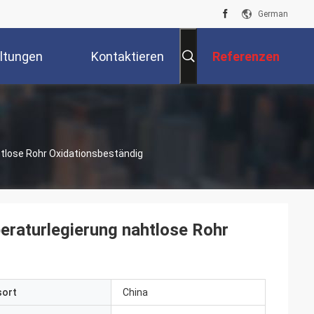
German
ltungen
Kontaktieren
Referenzen
Sie Uns
lose Rohr Oxidationsbeständig
aturlegierung nahtlose Rohr
sort
China