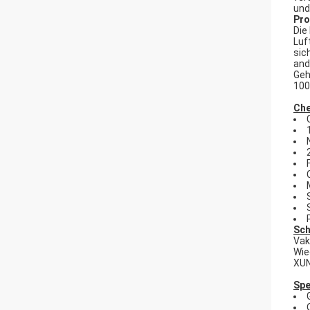
und
Pro
Die
Luf
sic
and
Geh
100
Ch
Sch
Vak
Wie
XUN
Spe