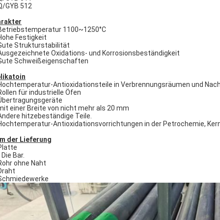
Q/GYB 512
rakter
Betriebstemperatur 1100~1250°C
Hohe Festigkeit
Gute Strukturstabilität
Ausgezeichnete Oxidations- und Korrosionsbeständigkeit
Gute Schweißeigenschaften
likatoin
Hochtemperatur-Antioxidationsteile in Verbrennungsräumen und Nac
Rollen für industrielle Öfen
Übertragungsgeräte
mit einer Breite von nicht mehr als 20 mm
Andere hitzebeständige Teile.
Hochtemperatur-Antioxidationsvorrichtungen in der Petrochemie, Kern
m der Lieferung
Platte
- Die Bar.
Rohr ohne Naht
Draht
Schmiedewerke