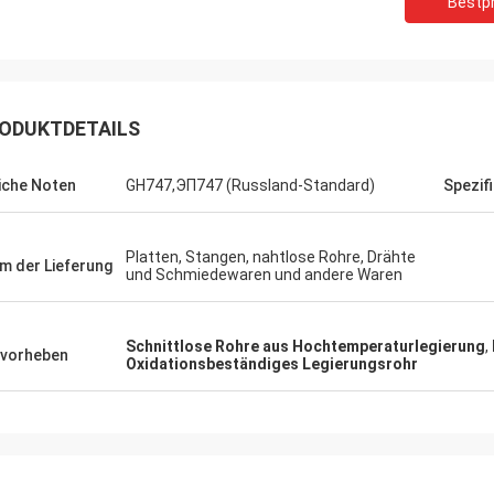
Bestpr
ODUKTDETAILS
iche Noten
GH747,ЭП747 (Russland-Standard)
Spezif
Daniel-weree
eschäftliche Beziehungen für 3
Platten, Stangen, nahtlose Rohre, Drähte
m der Lieferung
und Schmiedewaren und andere Waren
 großer Partner für Nickel-Kobalt-
ung gewesen!
Schnittlose Rohre aus Hochtemperaturlegierung
,
vorheben
Oxidationsbeständiges Legierungsrohr