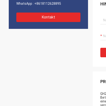
HI
WhatsApp :
+8618112628895
Kontakt
PR
GH2
Bet
ein
ver