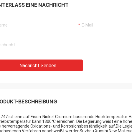
NTERLASS EINE NACHRICHT
Nachricht Senden
ODUKT-BESCHREIBUNG
747 ist eine auf Eisen-Nickel-Cromium basierende Hochtemperatur-Här
riebstemperatur kann 1300°C erreichen. Die Legierung weist eine hohe 
e hervorragende Oxidations- und Korrosionsbeständigkeit auf.Die Leg
schiedenen Verfahren geschweißt werdenSuzhou Xunshi New Material