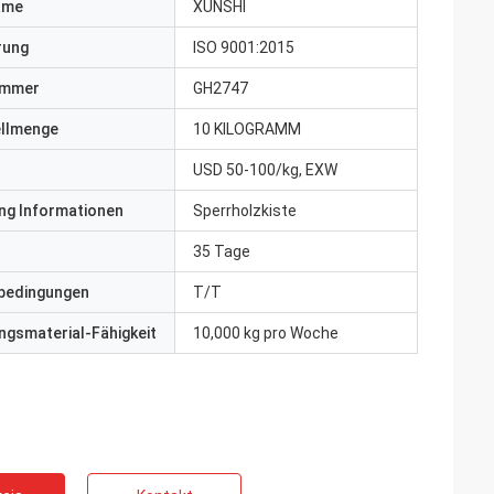
ame
XUNSHI
erung
ISO 9001:2015
ummer
GH2747
ellmenge
10 KILOGRAMM
USD 50-100/kg, EXW
ng Informationen
Sperrholzkiste
35 Tage
bedingungen
T/T
gsmaterial-Fähigkeit
10,000 kg pro Woche