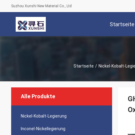
Suzhou Xunshi New Material Co., Ltd
Startseite
Startseite
/
Nickel-Kobalt-Legi
Alle Produkte
G
Ox
Nickel-Kobalt-Legierung
Inconel-Nickellegierung