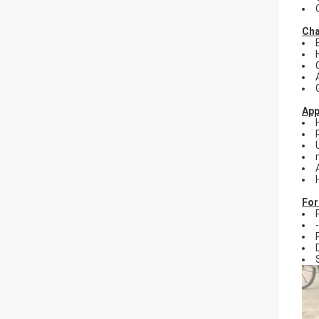
Cha
App
For