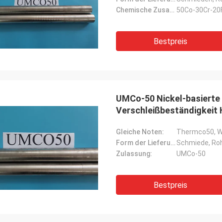
Chemische Zusammensetzung:
50Co-30Cr-20
Bestpreis
UMCo-50 Nickel-basierte
Verschleißbeständigkeit 
Gleiche Noten:
Thermco50, W.
Form der Lieferung:
Schmiede, Roh
Zulassung:
UMCo-50
Bestpreis