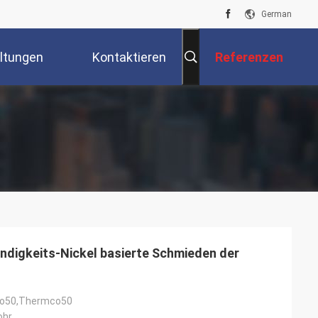
German
ltungen
Kontaktieren
Referenzen
Sie Uns
digkeits-Nickel basierte Schmieden der
 Co50,Thermco50
ohr