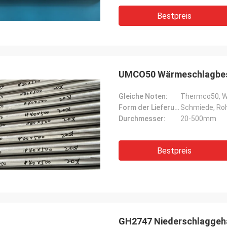
Bestpreis
UMCO50 Wärmeschlagbest
Gleiche Noten:
Thermco50, W.
Form der Lieferung:
Schmiede, Roh
Durchmesser:
20-500mm
Bestpreis
GH2747 Niederschlaggehä