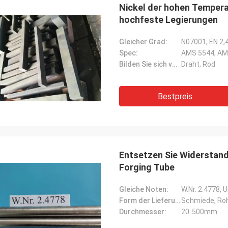
Nickel der hohen Tempera
hochfeste Legierungen
Gleicher Grad:
N07001, EN 2,
Spec:
AMS 5544, AM
Bilden Sie sich von der Versorgung:
Draht, Rod
Bestpreis
Entsetzen Sie Widerstand
Forging Tube
Gleiche Noten:
W.Nr. 2.4778,
Form der Lieferung:
Schmiede, Roh
Durchmesser:
20-500mm