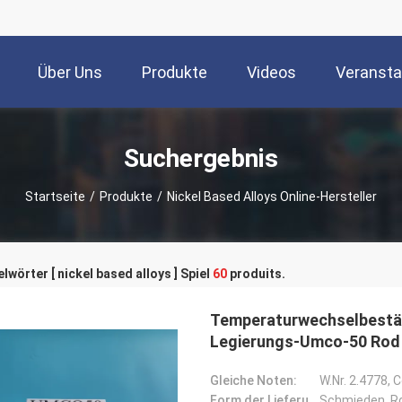
Über Uns
Produkte
Videos
Veransta
Suchergebnis
Startseite
/
Produkte
/
Nickel Based Alloys Online-Hersteller
lwörter [ nickel based alloys ] Spiel
60
produits.
Temperaturwechselbestän
Legierungs-Umco-50 Rod
Gleiche Noten:
W.Nr. 2.4778,
Form der Lieferung:
Schmieden, R