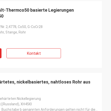
alt-Thermco50 basierte Legierungen
50
Nr. 2,4778, Co50, G-CoCr28
hr, Stange, Rohr
Kontakt
etes, nickelbasiertes, nahtloses Rohr aus
ehärteten Nickellegierung
 ((Russland), ХН45Ю
Die in Absatz 1 Buchstabe b genannten Anforderungen gelten nicht für die Berechnung der Verbrennungs