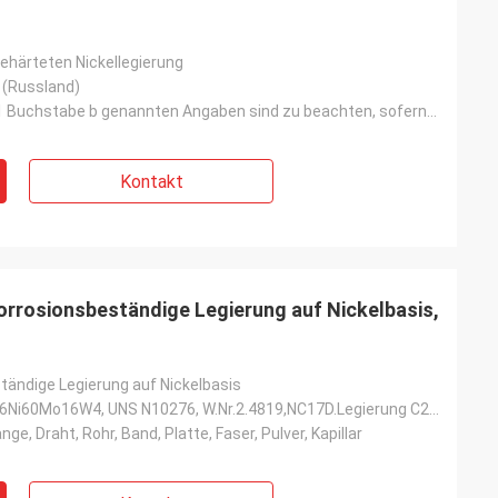
ehärteten Nickellegierung
 (Russland)
Die in Absatz 1 Buchstabe b genannten Angaben sind zu beachten, sofern sie nicht in Anhang I der Ver
Kontakt
rrosionsbeständige Legierung auf Nickelbasis,
tändige Legierung auf Nickelbasis
NS3304,00Cr16Ni60Mo16W4, UNS N10276, W.Nr.2.4819,NC17D.Legierung C276,NS334 ((China)
ge, Draht, Rohr, Band, Platte, Faser, Pulver, Kapillar