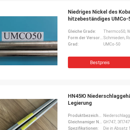
Niedriges Nickel des Kob
hitzebeständiges UMCo-
Gleiche Grade:
Thermco50, W.
Form der Versorgung:
Schmieden, Ro
Grad:
UMCo-50
Daniel-weree
Bestpreis
eschäftliche Beziehungen für 3
 großer Partner für Nickel-Kobalt-
ung gewesen!
HN45Ю Niederschlaggehärt
Legierung
Produktbezeichnung:
Niederschlagg
Gleichnamiger Name:
GH747, ЭП747
Spezifikationen: