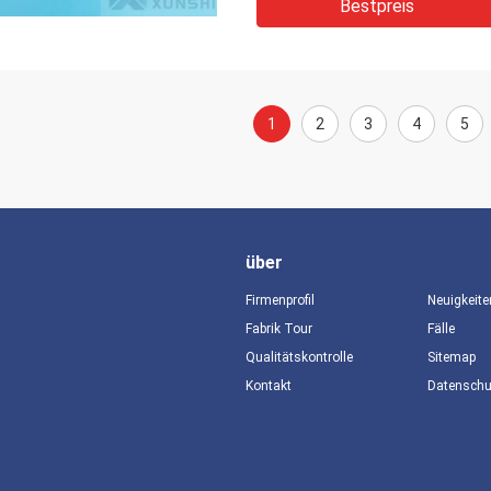
Bestpreis
1
2
3
4
5
über
Firmenprofil
Neuigkeite
Fabrik Tour
Fälle
Qualitätskontrolle
Sitemap
Kontakt
Datensch