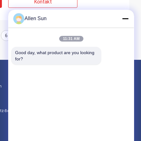
Kontakt
Allen Sun
6
11:31 AM
Good day, what product are you looking 
for?
Produkte
n
Nickel-Kobalt-Legierung
Inconel-Nickellegierung
Weiche magnetische Legierungen
utz-Bestimmungen
Alle Kategorien