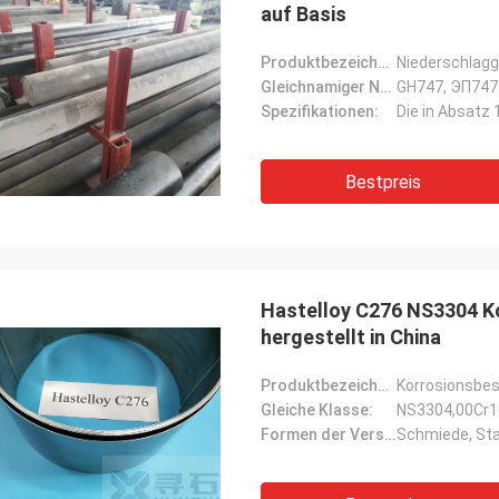
auf Basis
Produktbezeichnung:
Niederschlagg
Gleichnamiger Name:
GH747, ЭП747
Spezifikationen:
Bestpreis
Hastelloy C276 NS3304 Ko
hergestellt in China
Produktbezeichnung:
Korrosionsbes
Gleiche Klasse:
Formen der Versorgung:
Schmiede, Stan