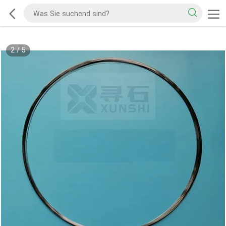
2
/
5