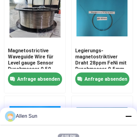
Über uns
Werksbesichtigung
Magnetostrictive
Legierungs-
Qualitätskontrolle
Waveguide Wire für
magnetostriktiver
Level gauge Sensor
Draht 28ppm FeNi mit
Durchmesser 0,50
Durchmesser 0.5mm
mm, Lieferung in
Kontakt mit uns
Anfrage absenden
Anfrage absenden
Spirale und gerade
Neuigkeiten
Rechtssachen
Allen Sun
Bitte um ein Angebot
4:06 PM