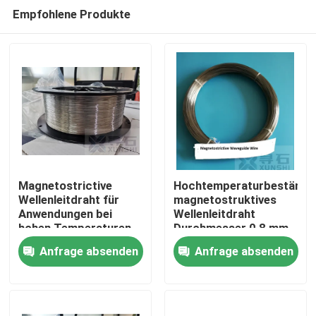
Empfohlene Produkte
Magnetostrictive
Hochtemperaturbeständi
Wellenleitdraht für
magnetostruktives
Anwendungen bei
Wellenleitdraht
Zu Hause
hohen Temperaturen
Durchmesser 0,8 mm
Durchmesser 0,8 mm
Anfrage absenden
Anfrage absenden
Produkte
Videos