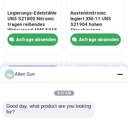
Legierungs-Edelstähle
Austenitnitronic
Über uns
UNS S21800 Nitronic
legiert XM-11 UNS
tragen reibendes
S21904 hohen
Widerstand AMS 5848
Streckgrenze-
Werksbesichtigung
Schmieden-Draht
Anfrage absenden
Anfrage absenden
Qualitätskontrolle
Kontakt mit uns
Allen Sun
Neuigkeiten
9:17 AM
Good day, what product are you looking 
Rechtssachen
for?
Heiße geschmiedete
Rundeisen
Edelstahl-Rundeisen-
schmiedendes
Korrosionsbeständigkeit
Nitronic 40, Austenit
Bitte um ein Angebot