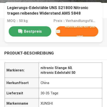
Legierungs-Edelstähle UNS S21800 Nitronic
tragen reibendes Widerstand AMS 5848
MOQ：50 kg
Preis：Verhandlungsfähig
Kontaktieren Sie
Bestpreis
uns
PRODUKT-BESCHREIBUNG
nitronic Stange 60
,
Markieren:
nitronic Edelstahl 50
Herkunftsort
China
Lieferzeit
30-35 Tage
Markenname
XUNSHI