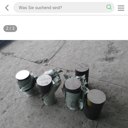
2
/
2