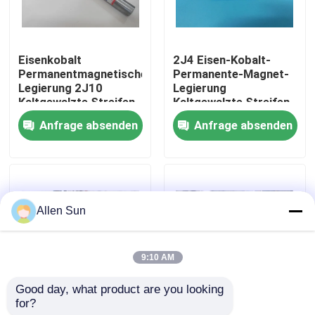
Über uns
Eisenkobalt
2J4 Eisen-Kobalt-
Permanentmagnetische
Permanente-Magnet-
Werksbesichtigung
Legierung 2J10
Legierung
Kaltgewalzte Streifen
Kaltgewalzte Streifen
und geschmiedete
für Magnetbremsen
Anfrage absenden
Anfrage absenden
Qualitätskontrolle
runde Stange
Herkunft China
Durchmesser 5-200
mm Vicalloy China
Herkunft
Kontakt mit uns
Allen Sun
Neuigkeiten
9:10 AM
Rechtssachen
Good day, what product are you looking 
for?
Eisenkobalt
Permenent
Bitte um ein Angebot