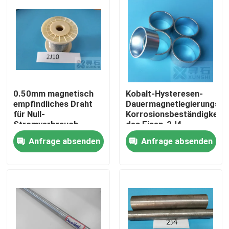
0.50mm magnetisch
Kobalt-Hysteresen-
empfindliches Draht
Dauermagnetlegierungs-
für Null-
Korrosionsbeständigkeit
Stromverbrauch
des Eisen-2J4
magnetisch
Anfrage absenden
Anfrage absenden
empfindlicher Sensor
Zu Hause
Produkte
Videos