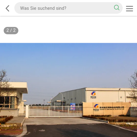
2
/
2