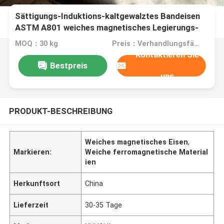
Sättigungs-Induktions-kaltgewalztes Bandeisen
ASTM A801 weiches magnetisches Legierungs-
HiperCo27 hohes
MOQ：30 kg
Preis：Verhandlungsfähig
Kontaktieren Sie
Bestpreis
uns
PRODUKT-BESCHREIBUNG
Weiches magnetisches Eisen
,
Markieren:
Weiche ferromagnetische Material
ien
Herkunftsort
China
Lieferzeit
30-35 Tage