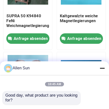
Über uns
SUPRA 50 K94840
Kaltgewalzte weiche
FeNi
Magnetlegierungen
Weichmagnetlegierung
Werksbesichtigung
Anfrage absenden
Anfrage absenden
Qualitätskontrolle
Kontakt mit uns
Allen Sun
Neuigkeiten
10:45 AM
Rechtssachen
Good day, what product are you looking 
for?
weiche magnetische
VACOFLUX 48 FeCo
Legierungen 1J22 mit
weiche
Bitte um ein Angebot