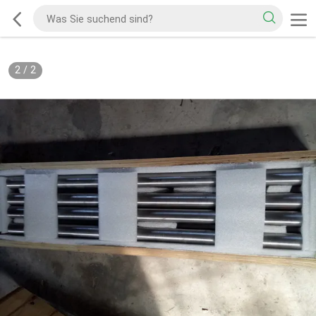
2
/
2