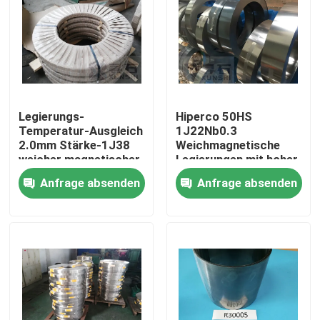
Legierungs-
Hiperco 50HS
Temperatur-Ausgleich
1J22Nb0.3
2.0mm Stärke-1J38
Weichmagnetische
weicher magnetischer
Legierungen mit hoher
Magnetversättigung
Anfrage absenden
Anfrage absenden
Zu Hause
Produkte
Videos